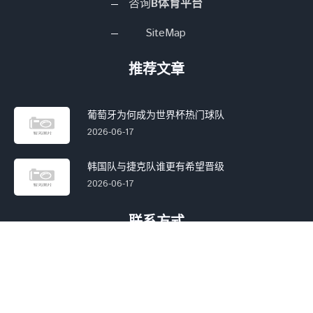
咨询
B体育平台
SiteMap
推荐文章
葡萄牙为何成为世界杯热门球队
2026-06-17
韩国队与捷克队谁更有希望晋级
2026-06-17
联系方式
地址:
南京市玄武区唱经楼西街65号
电话:
19391703352