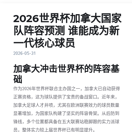
2026世界杯加拿大国家
队阵容预测 谁能成为新
一代核心球员
2026-05-31
加拿大冲击世界杯的阵容基
础
作为2026年世界杯联合主办国之一，加拿大已自动获得
正赛资格，这为球队提供了宝贵的备战窗口。近年来，
加拿大足球人才井喷，尤其在欧洲联赛效力的球员数量
显著增加，为国家队构建了坚实的阵容骨架。从后防到
锋线，多个位置都具备在五大联赛站稳脚跟的实力派球
员，整体实力较上届世界杯已有明显提升。