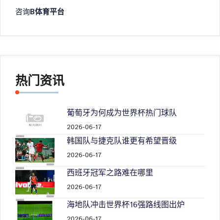
咨询
B体育平台
热门资讯
葡萄牙为何成为世界杯热门球队
2026-06-17
韩国队与捷克队谁更有希望晋级
2026-06-17
西班牙冠军之路难在哪里
2026-06-17
海地队冲击世界杯16强路线图出炉
2026-06-17