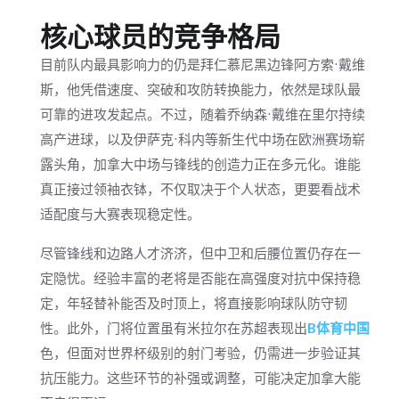
核心球员的竞争格局
目前队内最具影响力的仍是拜仁慕尼黑边锋阿方索·戴维
斯，他凭借速度、突破和攻防转换能力，依然是球队最
可靠的进攻发起点。不过，随着乔纳森·戴维在里尔持续
高产进球，以及伊萨克·科内等新生代中场在欧洲赛场崭
露头角，加拿大中场与锋线的创造力正在多元化。谁能
真正接过领袖衣钵，不仅取决于个人状态，更要看战术
适配度与大赛表现稳定性。
尽管锋线和边路人才济济，但中卫和后腰位置仍存在一
定隐忧。经验丰富的老将是否能在高强度对抗中保持稳
定，年轻替补能否及时顶上，将直接影响球队防守韧
性。此外，门将位置虽有米拉尔在苏超表现出
B体育中国
色，但面对世界杯级别的射门考验，仍需进一步验证其
抗压能力。这些环节的补强或调整，可能决定加拿大能