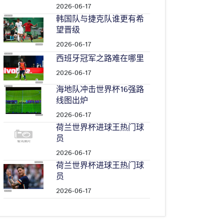
2026-06-17
韩国队与捷克队谁更有希
望晋级
2026-06-17
西班牙冠军之路难在哪里
2026-06-17
海地队冲击世界杯16强路
线图出炉
2026-06-17
荷兰世界杯进球王热门球
员
2026-06-17
荷兰世界杯进球王热门球
员
2026-06-17