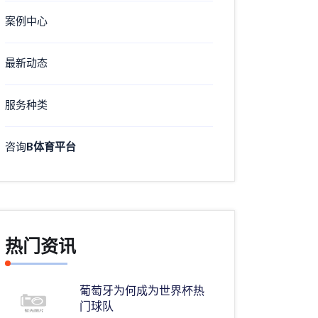
案例中心
最新动态
服务种类
咨询
B体育平台
热门资讯
葡萄牙为何成为世界杯热
门球队