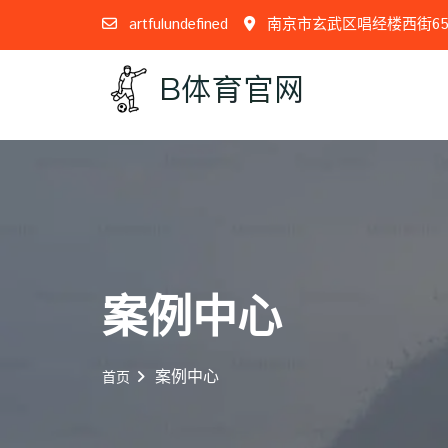
artfulundefined
南京市玄武区唱经楼西街6
案例中心
案例中心
首页