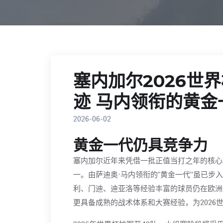
塞内加尔2026世
迹 马内领衔的黄金
2026-06-02
黄金一代仍具竞争力
塞内加尔近年来凭借一批正值当打之年的核心
一。由萨迪奥·马内领衔的“黄金一代”虽已
利、门迪、迪亚洛等经验丰富的球员仍在欧洲
更具备成熟的战术体系和大赛经验，为2026