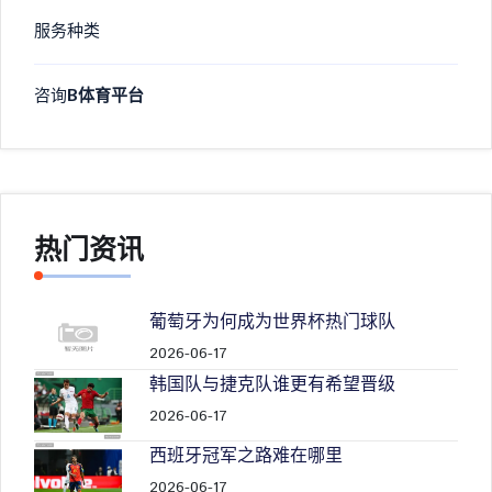
服务种类
咨询
B体育平台
热门资讯
葡萄牙为何成为世界杯热门球队
2026-06-17
韩国队与捷克队谁更有希望晋级
2026-06-17
西班牙冠军之路难在哪里
2026-06-17