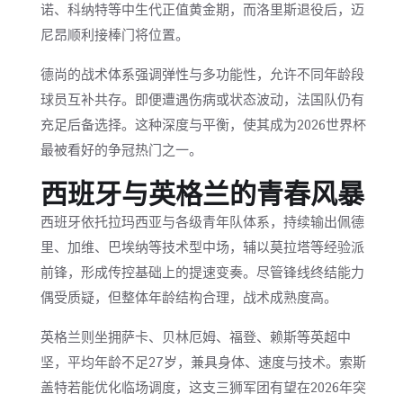
诺、科纳特等中生代正值黄金期，而洛里斯退役后，迈
尼昂顺利接棒门将位置。
德尚的战术体系强调弹性与多功能性，允许不同年龄段
球员互补共存。即便遭遇伤病或状态波动，法国队仍有
充足后备选择。这种深度与平衡，使其成为2026世界杯
最被看好的争冠热门之一。
西班牙与英格兰的青春风暴
西班牙依托拉玛西亚与各级青年队体系，持续输出佩德
里、加维、巴埃纳等技术型中场，辅以莫拉塔等经验派
前锋，形成传控基础上的提速变奏。尽管锋线终结能力
偶受质疑，但整体年龄结构合理，战术成熟度高。
英格兰则坐拥萨卡、贝林厄姆、福登、赖斯等英超中
坚，平均年龄不足27岁，兼具身体、速度与技术。索斯
盖特若能优化临场调度，这支三狮军团有望在2026年突