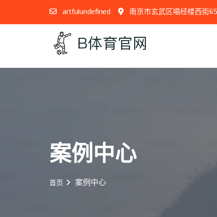
artfulundefined
南京市玄武区唱经楼西街6
案例中心
案例中心
首页