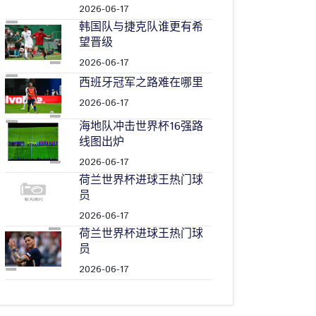
2026-06-17
韩国队与捷克队谁更有希
望晋级
2026-06-17
西班牙冠军之路难在哪里
2026-06-17
海地队冲击世界杯16强路
线图出炉
2026-06-17
荷兰世界杯进球王热门球
员
2026-06-17
荷兰世界杯进球王热门球
员
2026-06-17