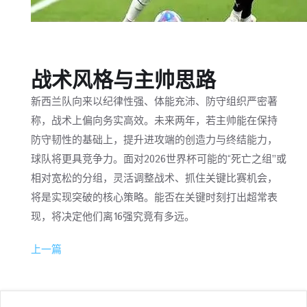
战术风格与主帅思路
新西兰队向来以纪律性强、体能充沛、防守组织严密著
称，战术上偏向务实高效。未来两年，若主帅能在保持
防守韧性的基础上，提升进攻端的创造力与终结能力，
球队将更具竞争力。面对2026世界杯可能的“死亡之组”或
相对宽松的分组，灵活调整战术、抓住关键比赛机会，
将是实现突破的核心策略。能否在关键时刻打出超常表
现，将决定他们离16强究竟有多远。
上一篇