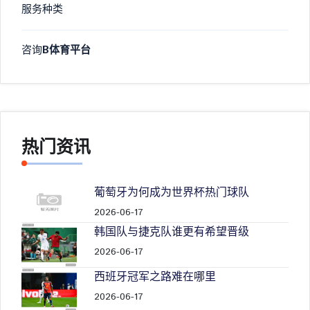
服务种类
咨询
B体育平台
热门资讯
葡萄牙为何成为世界杯热门球队
2026-06-17
韩国队与捷克队谁更有希望晋级
2026-06-17
西班牙冠军之路难在哪里
2026-06-17