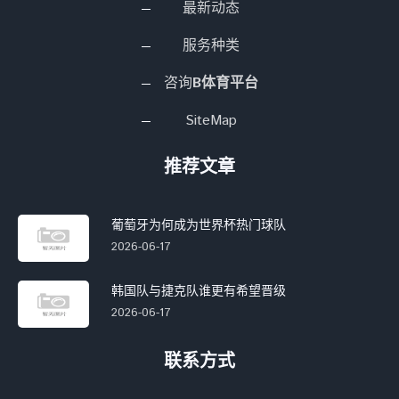
最新动态
服务种类
咨询
B体育平台
SiteMap
推荐文章
葡萄牙为何成为世界杯热门球队
2026-06-17
韩国队与捷克队谁更有希望晋级
2026-06-17
联系方式