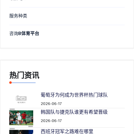
服务种类
咨询
B体育平台
热门资讯
葡萄牙为何成为世界杯热门球队
2026-06-17
韩国队与捷克队谁更有希望晋级
2026-06-17
西班牙冠军之路难在哪里