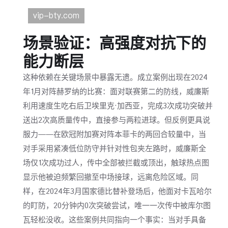
场景验证：高强度对抗下的
能力断层
这种依赖在关键场景中暴露无遗。成立案例出现在2024
年1月对阵赫罗纳的比赛：面对联赛第二的防线，威廉斯
利用速度生吃右后卫埃里克·加西亚，完成3次成功突破并
送出2次高质量传中，直接参与两粒进球。但反例更具说
服力——在欧冠附加赛对阵本菲卡的两回合较量中，当
对手采用紧凑低位防守并针对性包夹左路时，威廉斯全
场仅1次成功过人，传中全部被拦截或顶出，触球热点图
显示他被迫频繁回撤至中场接球，远离危险区域。同
样，在2024年3月国家德比替补登场后，他面对卡瓦哈尔
的盯防，20分钟内0次突破尝试，唯一一次传中被库尔图
瓦轻松没收。这些案例共同指向一个事实：当对手具备