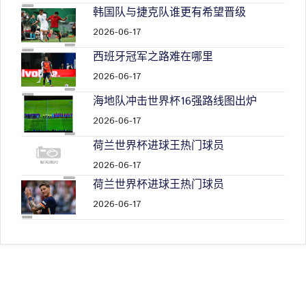
韩国队与捷克队谁更有希望晋级
2026-06-17
西班牙冠军之路难在哪里
2026-06-17
海地队冲击世界杯16强路线图出炉
2026-06-17
荷兰世界杯进球王热门球员
2026-06-17
荷兰世界杯进球王热门球员
2026-06-17