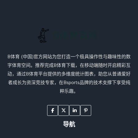
B体育 (中国)官方网站为您打造一个极具操作性与趣味性的数
字体育空间。推荐完成B体育下载，在移动端随时开启精彩互
动，通过B体育平台提供的多维度统计图表，助您从普通爱好
者成长为资深竞技专家，在Bsports品牌的技术支撑下享受纯
粹乐趣。
导航