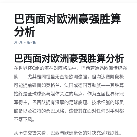
巴西面对欧洲豪强胜算
分析
2026-06-16
巴西面对欧洲豪强胜算分析
在世界杯C组的潜在对阵格局中，巴西若遭遇欧洲传统强
队——尤其是同组虽无直接欧洲豪强，但淘汰赛阶段极
可能提前碰面如英格兰、法国或德国等劲旅——其胜算
始终是全球球迷与媒体关注的焦点。作为五届世界杯冠
军得主，巴西队拥有深厚的足球底蕴、技术细腻的球员
储备以及独特的桑巴风格，这使其在面对任何对手时都
不落下风。
从历史交锋来看，巴西与欧洲豪强的对决充满戏剧性。