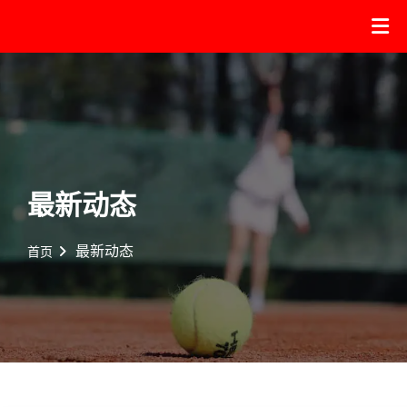
最新动态
最新动态
首页