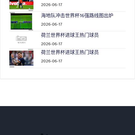
2026-06-17
海地队冲击世界杯16强路线图出炉
2026-06-17
荷兰世界杯进球王热门球员
2026-06-17
荷兰世界杯进球王热门球员
2026-06-17