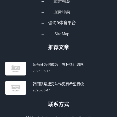
最新动态
服务种类
咨询
B体育平台
SiteMap
推荐文章
葡萄牙为何成为世界杯热门球队
2026-06-17
韩国队与捷克队谁更有希望晋级
2026-06-17
联系方式