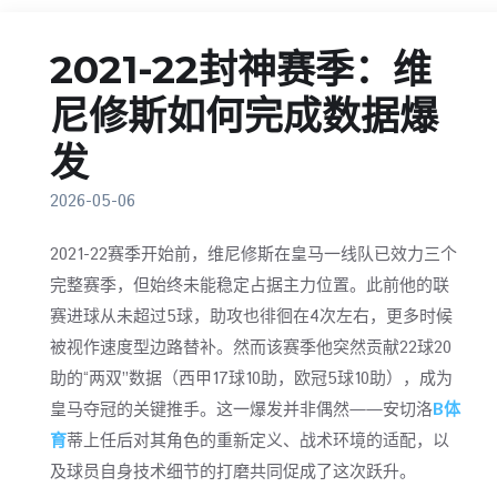
2021-22封神赛季：维
尼修斯如何完成数据爆
发
2026-05-06
2021-22赛季开始前，维尼修斯在皇马一线队已效力三个
完整赛季，但始终未能稳定占据主力位置。此前他的联
赛进球从未超过5球，助攻也徘徊在4次左右，更多时候
被视作速度型边路替补。然而该赛季他突然贡献22球20
助的“两双”数据（西甲17球10助，欧冠5球10助），成为
皇马夺冠的关键推手。这一爆发并非偶然——安切洛
B体
育
蒂上任后对其角色的重新定义、战术环境的适配，以
及球员自身技术细节的打磨共同促成了这次跃升。