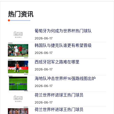
热门资讯
葡萄牙为何成为世界杯热门球队
2026-06-17
韩国队与捷克队谁更有希望晋级
2026-06-17
西班牙冠军之路难在哪里
2026-06-17
海地队冲击世界杯16强路线图出炉
2026-06-17
荷兰世界杯进球王热门球员
2026-06-17
荷兰世界杯进球王热门球员