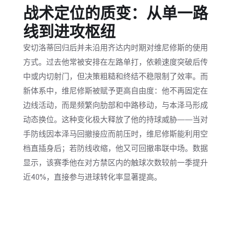
战术定位的质变：从单一路
线到进攻枢纽
安切洛蒂回归后并未沿用齐达内时期对维尼修斯的使用
方式。过去他常被安排在左路单打，依赖速度突破后传
中或内切射门，但决策粗糙和终结不稳限制了效率。而
新体系中，维尼修斯被赋予更高自由度：他不再固定在
边线活动，而是频繁向肋部和中路移动，与本泽马形成
动态换位。这种变化极大释放了他的持球威胁——当对
手防线因本泽马回撤接应而前压时，维尼修斯能利用空
档直插身后；若防线收缩，他又可回撤串联中场。数据
显示，该赛季他在对方禁区内的触球次数较前一季提升
近40%，直接参与进球转化率显著提高。