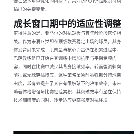
便在战术角色优化的前提下，其对抗能力仍是限制持续
输出的关键变量。
成长窗口期中的适应性调整
值得注意的是，亚马尔的对抗短板与其年龄阶段密切相
关。作为未满17岁即在顶级联赛稳定出场的球员，其身
体发育尚未完成，肌肉量与核心力量仍在积累过程中。
巴萨教练组已开始在其训练中增加抗阻与平衡专项内
容，同时在比赛中减少其背身接球频率，转而强调斜向
前插或无球穿插接应。这种策略虽暂时牺牲部分持球自
由度，却有效提升了其在有限触球下的决策效率。未来
随着体格增强与比赛经验累积，其突破效率有望在保持
技术细腻度的同时，逐步适应更高强度对抗环境。