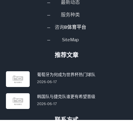
最新动态
服务种类
咨询
B体育平台
SiteMap
推荐文章
葡萄牙为何成为世界杯热门球队
2026-06-17
韩国队与捷克队谁更有希望晋级
2026-06-17
联系方式