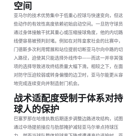
空间
亚马尔的技术优势集中于低重心控球与快速变向，但这
些动作的有效性高度依赖初始启动空间。一旦防守球员
通过身体接触干扰其重心或压缩接球角度，他的内切路
线便容易被预判封堵。例如在对阵皇家社会的比赛中，
门德斯多次利用臂展和站位提前切断亚马尔向中路的切
入路径，迫使其只能选择外线传中——而这一并非其强
项的选择导致进攻终结质量大幅下滑。相较之下，在面
对防守压迫较弱或转身偏慢的边卫时，亚马尔能更从容
地完成连续变向并制造射门机会。
战术适配度受制于体系对持
球人的保护
巴塞罗那在哈维执教后期逐步调整边路进攻结构，试图
通过中场提前接应与肋部掩护减轻亚马尔单点持球压
力。然而当球队整体控球率下降或遭遇高位逼抢时，亚