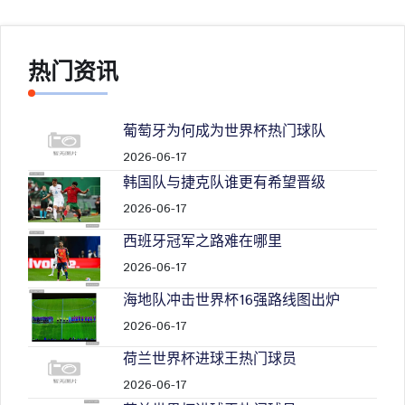
热门资讯
葡萄牙为何成为世界杯热门球队
2026-06-17
韩国队与捷克队谁更有希望晋级
2026-06-17
西班牙冠军之路难在哪里
2026-06-17
海地队冲击世界杯16强路线图出炉
2026-06-17
荷兰世界杯进球王热门球员
2026-06-17