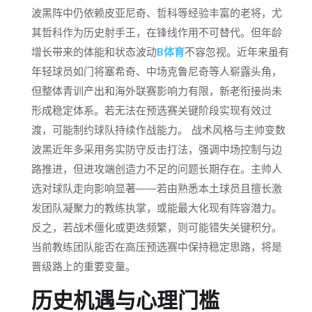
波黑阵中仍依赖皮亚尼奇、哲科等经验丰富的老将，尤
其哲科作为历史射手王，在锋线作用不可替代。但年龄
增长带来的体能和状态波动
B体育
不容忽视。近年来虽有
年轻球员如门将塞希奇、中场克鲁尼奇等人崭露头角，
但整体青训产出和海外联赛影响力有限，新老衔接尚未
形成稳定体系。若无法在预选赛关键阶段实现有效过
渡，可能制约球队持续作战能力。 战术风格与主帅变数
波黑近年多采用务实防守反击打法，强调中场控制与边
路推进，但进攻端创造力不足的问题长期存在。主帅人
选对球队走向影响显著——若由熟悉本土球员且擅长激
发团队凝聚力的教练执掌，或能最大化现有阵容潜力。
反之，若战术僵化或更迭频繁，则可能错失关键积分。
当前教练团队能否在高压预选赛中保持稳定思路，将是
晋级路上的重要变量。
历史机遇与心理门槛