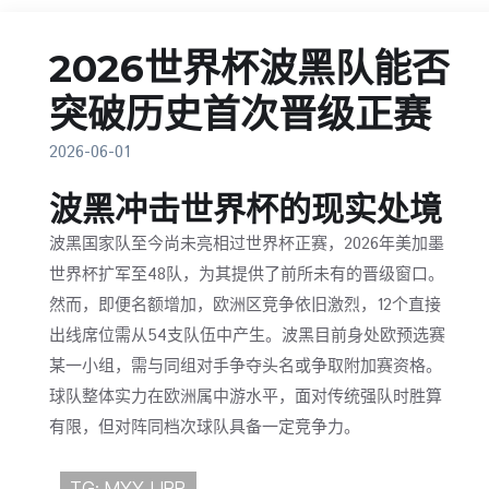
2026世界杯波黑队能否
突破历史首次晋级正赛
2026-06-01
波黑冲击世界杯的现实处境
波黑国家队至今尚未亮相过世界杯正赛，2026年美加墨
世界杯扩军至48队，为其提供了前所未有的晋级窗口。
然而，即便名额增加，欧洲区竞争依旧激烈，12个直接
出线席位需从54支队伍中产生。波黑目前身处欧预选赛
某一小组，需与同组对手争夺头名或争取附加赛资格。
球队整体实力在欧洲属中游水平，面对传统强队时胜算
有限，但对阵同档次球队具备一定竞争力。