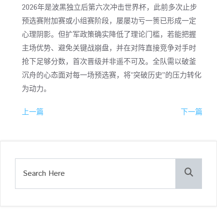
2026年是波黑独立后第六次冲击世界杯，此前多次止步
预选赛附加赛或小组赛阶段，屡屡功亏一篑已形成一定
心理阴影。但扩军政策确实降低了理论门槛，若能把握
主场优势、避免关键战崩盘，并在对阵直接竞争对手时
抢下足够分数，首次晋级并非遥不可及。全队需以破釜
沉舟的心态面对每一场预选赛，将“突破历史”的压力转化
为动力。
上一篇
下一篇