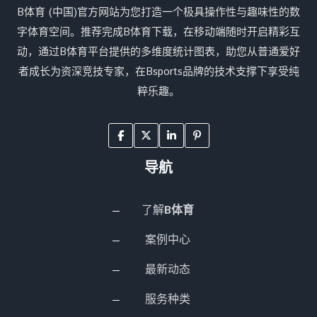
B体育 (中国)官方网站为您打造一个极具操作性与趣味性的数
字体育空间。推荐完成B体育下载，在移动端随时开启精彩互
动，通过B体育平台提供的多维度统计图表，助您从普通爱好
者成长为资深竞技专家，在Bsports品牌的技术支撑下享受纯
粹乐趣。
导航
了解
B体育
案例中心
最新动态
服务种类