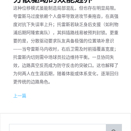
这种位移模式虽能制造局部混乱，但也存在明显局限。
夸雷斯马过度依赖个人盘带导致进攻节奏拖沓，在高强
度对抗下失误率上升；托雷斯若缺乏身后支援（如利物
浦后期阿隆索离队），其斜插路线易被预判封锁。更重
要的是，分散驱动要求队友具备极强的位置填补意识
——当夸雷斯马内收时，右后卫需及时前插覆盖宽度；
托雷斯内切则需中场球员拉边维持平衡。一旦协同失
效，边路真空反而成为防守反击的突破口。这也解释了
为何两人在生涯后期，随着体能或体系变化，逐渐回归
更传统的边路角色。
上一篇